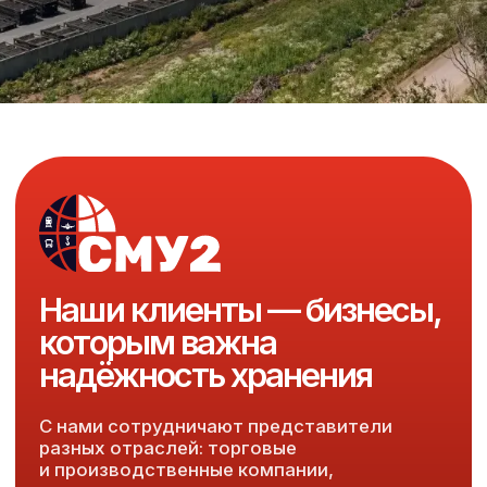
Наши клиенты — бизнесы,
которым важна
надёжность хранения
С нами сотрудничают представители
разных отраслей: торговые
и производственные компании,
интернет-магазины, логистические
операторы и дистрибьюторы. Наши
клиенты ценят индивидуальный подход,
прозрачные условия и гарантированную
сохранность грузов.
Мы обеспечиваем полный спектр
складских услуг — от ответственного
хранения и обработки товаров
до сопровождения грузов и подготовки
к отгрузке. Благодаря профессиональной