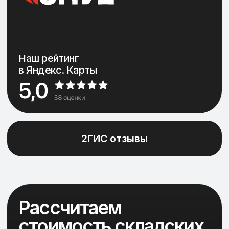
Хранение пестицидов и агрохимикатов
Услуги железнодорожного тупика
Аренда открытых площадок хранения
ООО "СМУ-2"
ИНН:7446027771 КПП: 745501001
Политика конфиденциальности
Согласие на обработку персональных данных
©2026 OOO «». Все права защищены.