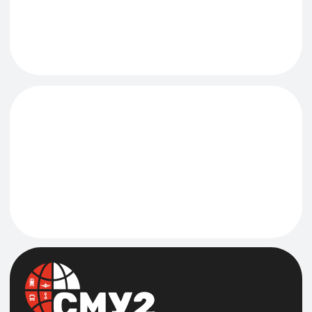
Навигация
О компании
Новости
Реквизиты
Отзывы
Наши услуги
Хранение и Перевалка зерновых культур
Хранение и перевалка светлых нефтепродуктов
Хранение и перевалка опасных грузов