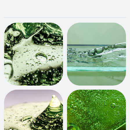
Прайс
Комплекс терминальной обработки
контейнера
8500 / 40 фут /20 фут (массой от 20 тонн)
Комплекс терминальной обработки
контейнера
5000 / 20фут (массой до 20 тонн)
Свободный период хранения
3 сутки
Стоимость хранения груженого
контейнера после свободного периода
хранения руб./сут.
800/650 40 фут./20 фут.
Стоимость хранения порожнего
контейнера после свободного периода