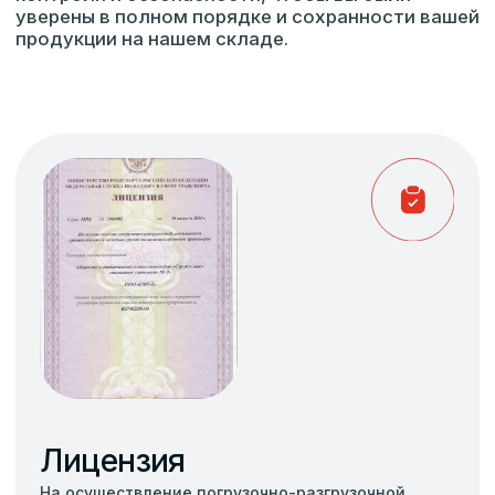
Получить расчет
Контактная информация
+7 906 899-59-59
+7 3519 39-31-01
ceo@smy2.ru
Строительно-Монтажное
управление 2 ул. Труда, 57,
посёлок железнодорожная
станция Буранная
Написать