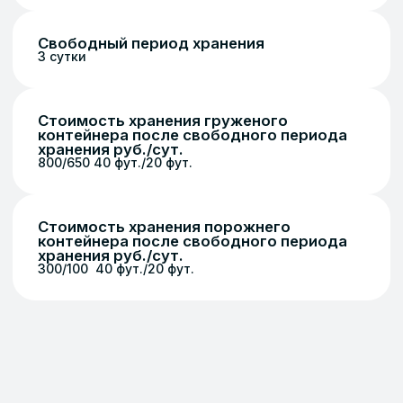
бизнеса.
+7 906 899-59-59
Что входит в услугу
Хранение пестицидов и агрохимикатов
При хранении пестицидов и
агрохимикатов мы обеспечиваем
условия, исключающие причинение
вреда здоровью людей и окружающей
природной среде. Прием, хранение, учет
и выдачу пестицидов и агрохимикатов
осуществляет заведующий складом,
который знает их класс опасности,
пожароопасные и взрывоопасные
свойства.
Температура в помещении 19°С и не
выше 20°С. Помещение склада
оборудовано системой приточно-
вытяжной вентиляции. Складирование