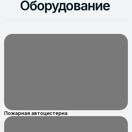
которым важна
надёжность хранения
С нами сотрудничают представители
разных отраслей: торговые
и производственные компании,
интернет-магазины, логистические
операторы и дистрибьюторы. Наши
клиенты ценят индивидуальный подход,
прозрачные условия и гарантированную
сохранность грузов.
Мы обеспечиваем полный спектр
складских услуг — от ответственного
хранения и обработки товаров
до сопровождения грузов и подготовки
к отгрузке. Благодаря профессиональной
команде и современным складским
решениям мы успешно сотрудничаем
с компаниями любого масштаба —
от малого бизнеса до крупных
промышленных предприятий.
Доверьте нам хранение ваших
товаров — и убедитесь в качестве