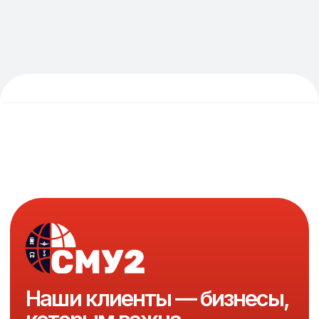
За каждым клиентским
грузом стоит наша
ответственность
Наша деятельность сертифицирована
и соответствует всем нормативным
требованиям. Мы гарантируем сохранность
ваших товаров, соблюдение температурных
и специальных режимов хранения, а также
прозрачность и надёжность всех процессов.
Используем современные системы учёта,
контроля и безопасности, чтобы вы были
уверены в полном порядке и сохранности вашей
продукции на нашем складе.