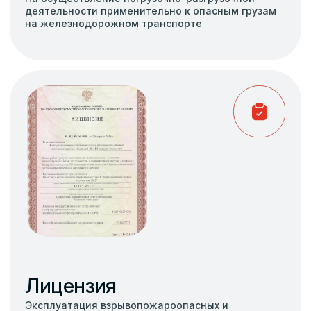
Навигация
О компании
Новости
Реквизиты
Отзывы
Наши услуги
Хранение и Перевалка зерновых культур
Хранение и перевалка светлых нефтепродуктов
Хранение и перевалка опасных грузов
Хранение пестицидов и агрохимикатов
Услуги железнодорожного тупика
Аренда открытых площадок хранения