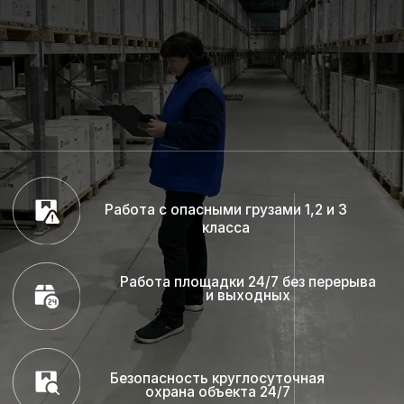
Работа с опасными грузами 1,2 и 3
класса
Работа площадки 24/7 без перерыва
и выходных
Безопасность круглосуточная
охрана объекта 24/7
Видеофиксация на всей территории
предприятия
Что можно
хранить?
У нас можно хранить любые виды
пестицидов, химические средства защиты
растений и агрохимикаты, включая