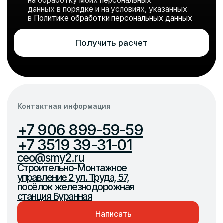
посёлок железнодорожная
станция Буранная
Написать
Навигация
О компании
Новости
Реквизиты
Отзывы