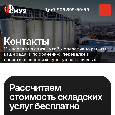
+7 906 899-59-59
+7 906 899-59-59
Контакты
Мы всегда на связи, чтобы оперативно решить
ваши задачи по хранению, перевалке и
логистике зерновых культур на ключевых
направлениях России, СНГ и КНР.
Рассчитаем
стоимость складских
услуг бесплатно
Оставьте заявку — мы свяжемся с вами
в течение часа и предложим индивидуальное
коммерческое предложение по хранению
и обработке ваших товаров.